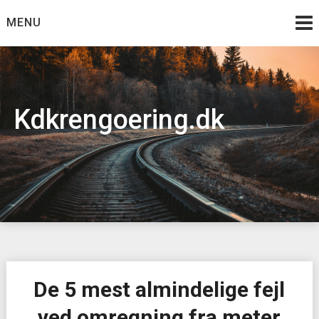
Skip
MENU
to
content
Kdkrengoering.dk
De 5 mest almindelige fejl
ved omregning fra meter