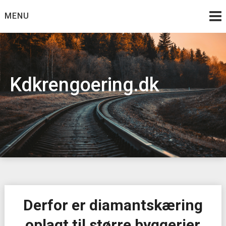
Skip
MENU
to
content
Kdkrengoering.dk
Derfor er diamantskæring
oplagt til større byggerier