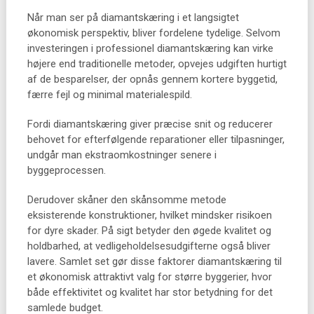
Når man ser på diamantskæring i et langsigtet
økonomisk perspektiv, bliver fordelene tydelige. Selvom
investeringen i professionel diamantskæring kan virke
højere end traditionelle metoder, opvejes udgiften hurtigt
af de besparelser, der opnås gennem kortere byggetid,
færre fejl og minimal materialespild.
Fordi diamantskæring giver præcise snit og reducerer
behovet for efterfølgende reparationer eller tilpasninger,
undgår man ekstraomkostninger senere i
byggeprocessen.
Derudover skåner den skånsomme metode
eksisterende konstruktioner, hvilket mindsker risikoen
for dyre skader. På sigt betyder den øgede kvalitet og
holdbarhed, at vedligeholdelsesudgifterne også bliver
lavere. Samlet set gør disse faktorer diamantskæring til
et økonomisk attraktivt valg for større byggerier, hvor
både effektivitet og kvalitet har stor betydning for det
samlede budget.