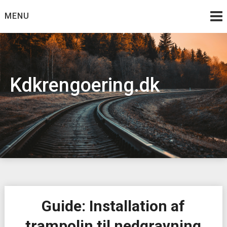
Skip
MENU
to
content
Kdkrengoering.dk
Guide: Installation af
trampolin til nedgravning