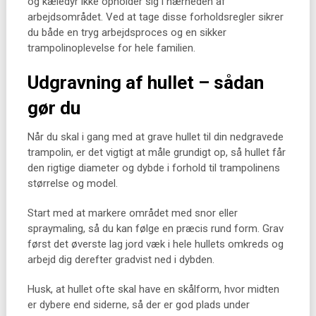
og kæledyr ikke opholder sig i nærheden af
arbejdsområdet. Ved at tage disse forholdsregler sikrer
du både en tryg arbejdsproces og en sikker
trampolinoplevelse for hele familien.
Udgravning af hullet – sådan
gør du
Når du skal i gang med at grave hullet til din nedgravede
trampolin, er det vigtigt at måle grundigt op, så hullet får
den rigtige diameter og dybde i forhold til trampolinens
størrelse og model.
Start med at markere området med snor eller
spraymaling, så du kan følge en præcis rund form. Grav
først det øverste lag jord væk i hele hullets omkreds og
arbejd dig derefter gradvist ned i dybden.
Husk, at hullet ofte skal have en skålform, hvor midten
er dybere end siderne, så der er god plads under