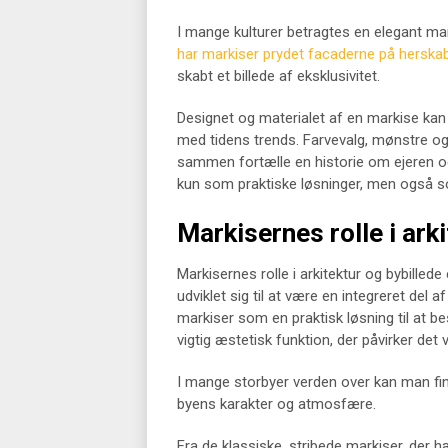
I mange kulturer betragtes en elegant ma
har markiser prydet facaderne på herskab
skabt et billede af eksklusivitet.
Designet og materialet af en markise kan 
med tidens trends. Farvevalg, mønstre og
sammen fortælle en historie om ejeren o
kun som praktiske løsninger, men også som 
Markisernes rolle i ark
Markisernes rolle i arkitektur og bybilled
udviklet sig til at være en integreret del
markiser som en praktisk løsning til at 
vigtig æstetisk funktion, der påvirker det
I mange storbyer verden over kan man fin
byens karakter og atmosfære.
Fra de klassiske, stribede markiser, der h