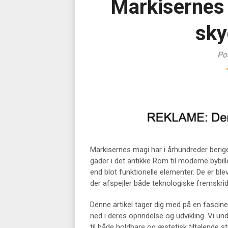
Markisernes 
sky
Po
Markisernes magi har i århundreder berige
gader i det antikke Rom til moderne bybill
end blot funktionelle elementer. De er ble
der afspejler både teknologiske fremskri
Denne artikel tager dig med på en fascin
ned i deres oprindelse og udvikling. Vi un
til både holdbare og æstetisk tiltalende st