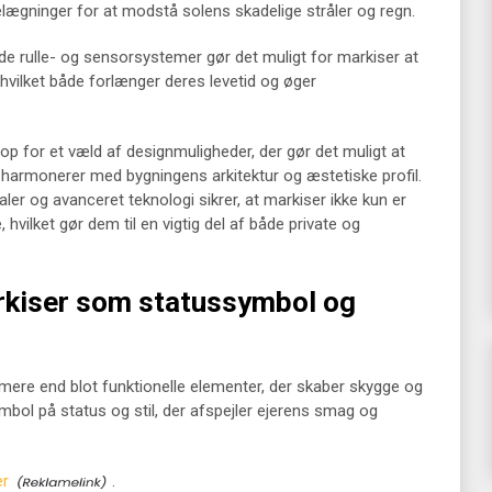
ægninger for at modstå solens skadelige stråler og regn.
e rulle- og sensorsystemer gør det muligt for markiser at
, hvilket både forlænger deres levetid og øger
p for et væld af designmuligheder, der gør det muligt at
armonerer med bygningens arkitektur og æstetiske profil.
ler og avanceret teknologi sikrer, at markiser ikke kun er
 hvilket gør dem til en vigtig del af både private og
arkiser som statussymbol og
l mere end blot funktionelle elementer, der skaber skygge og
ymbol på status og stil, der afspejler ejerens smag og
er
.