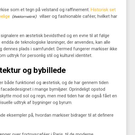
rkise som et tegn på velstand og raffinement.
Historisk set
elige
villaer og fashionable caféer, hvilket har
signalere en æstetisk bevidsthed og en evne til at følge
 endda de teknologiske løsninger, der anvendes, kan alle
g dennes plads i samfundet. Dermed fungerer markiser ikke
udtryk for personlig stil og kulturel identitet.
itektur og bybillede
e er både funktionel og æstetisk, og de har gennem tiden
 af facadedesignet i mange bymiljøer. Oprindeligt opstod
beskytte mod sol og regn, men med tiden har de også fået en
 visuelle udtryk af bygninger og byrum.
de eksempler på, hvordan markiser bidrager til at definere
ænger over fortovscaféer i Paris, til de moderne,