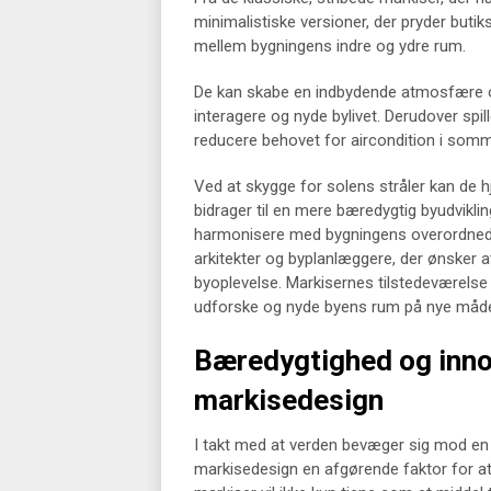
minimalistiske versioner, der pryder buti
mellem bygningens indre og ydre rum.
De kan skabe en indbydende atmosfære og
interagere og nyde bylivet. Derudover spil
reducere behovet for aircondition i so
Ved at skygge for solens stråler kan de 
bidrager til en mere bæredygtig byudvikli
harmonisere med bygningens overordnede de
arkitekter og byplanlæggere, der ønsker
byoplevelse. Markisernes tilstedeværelse e
udforske og nyde byens rum på nye måde
Bæredygtighed og inno
markisedesign
I takt med at verden bevæger sig mod en 
markisedesign en afgørende faktor for a