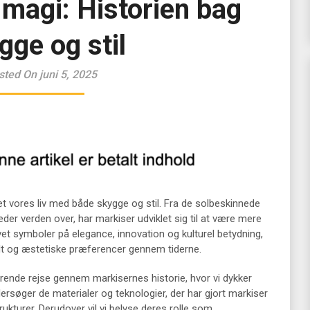
magi: Historien bag
gge og stil
sted On juni 5, 2025
t vores liv med både skygge og stil. Fra de solbeskinnede
eder verden over, har markiser udviklet sig til at være mere
vet symboler på elegance, innovation og kulturel betydning,
dt og æstetiske præferencer gennem tiderne.
erende rejse gennem markisernes historie, hvor vi dykker
dersøger de materialer og teknologier, der har gjort markiser
rukturer. Derudover vil vi belyse deres rolle som