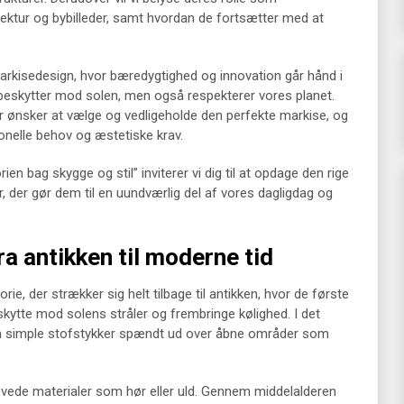
tektur og bybilleder, samt hvordan de fortsætter med at
markisedesign, hvor bæredygtighed og innovation går hånd i
n beskytter mod solen, men også respekterer vores planet.
, der ønsker at vælge og vedligeholde den perfekte markise, og
onelle behov og æstetiske krav.
en bag skygge og stil” inviterer vi dig til at opdage den rige
, der gør dem til en uundværlig del af vores dagligdag og
ra antikken til moderne tid
ie, der strækker sig helt tilbage til antikken, hvor de første
eskytte mod solens stråler og frembringe kølighed. I det
n simple stofstykker spændt ud over åbne områder som
vævede materialer som hør eller uld. Gennem middelalderen