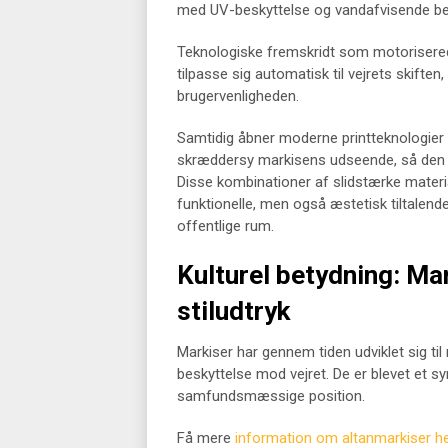
med UV-beskyttelse og vandafvisende bel
Teknologiske fremskridt som motorisered
tilpasse sig automatisk til vejrets skiften
brugervenligheden.
Samtidig åbner moderne printteknologier o
skræddersy markisens udseende, så den h
Disse kombinationer af slidstærke materia
funktionelle, men også æstetisk tiltalende,
offentlige rum.
Kulturel betydning: M
stiludtryk
Markiser har gennem tiden udviklet sig ti
beskyttelse mod vejret. De er blevet et s
samfundsmæssige position.
Få mere
information om altanmarkiser h