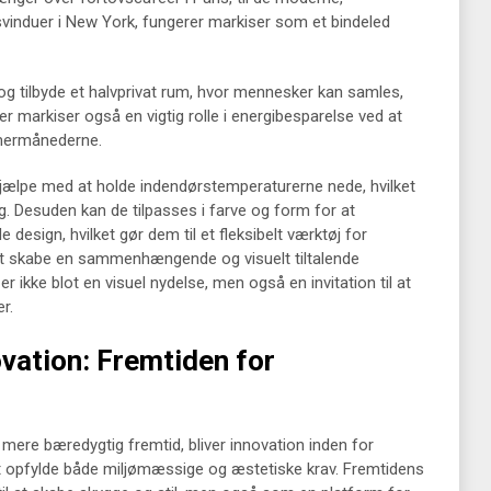
ksvinduer i New York, fungerer markiser som et bindeled
 tilbyde et halvprivat rum, hvor mennesker kan samles,
ler markiser også en vigtig rolle i energibesparelse ved at
mmermånederne.
hjælpe med at holde indendørstemperaturerne nede, hvilket
ng. Desuden kan de tilpasses i farve og form for at
sign, hvilket gør dem til et fleksibelt værktøj for
 at skabe en sammenhængende og visuelt tiltalende
r ikke blot en visuel nydelse, men også en invitation til at
r.
vation: Fremtiden for
mere bæredygtig fremtid, bliver innovation inden for
t opfylde både miljømæssige og æstetiske krav. Fremtidens