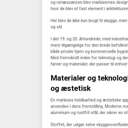
og renæssancen blev markisernes design o
hvor de blev et fast element i arkitektur
Her blev de ikke kun brugt til skygge, me
og stil.
I det 19. og 20. århundrede, med industria
mere tilgængelige for den brede befolknin
både private hjem og kommercielle bygnin
Med fremskridt inden for teknologi og desig
farver og materialer, der passer til enhv
Materialer og teknolog
og æstetisk
En markises holdbarhed og æstetiske appe
anvendes i dens fremstilling. Moderne mar
aluminium og rustfrit stål, der sikrer en 
Stoffet, der udgør selve skyggeoverfladen,