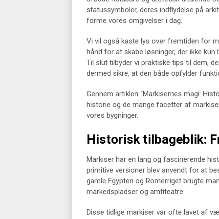
statussymboler, deres indflydelse på arki
forme vores omgivelser i dag.
Vi vil også kaste lys over fremtiden for 
hånd for at skabe løsninger, der ikke ku
Til slut tilbyder vi praktiske tips til dem
dermed sikre, at den både opfylder funkti
Gennem artiklen “Markisernes magi: Histori
historie og de mange facetter af markiser
vores bygninger.
Historisk tilbageblik: F
Markiser har en lang og fascinerende histor
primitive versioner blev anvendt for at b
gamle Egypten og Romerriget brugte ma
markedspladser og amfiteatre.
Disse tidlige markiser var ofte lavet af 