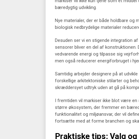
markiser vil ikke kun tjene som et middel
bæredygtig udvikling.
Nye materialer, der er både holdbare og m
biologisk nedbrydelige materialer reduce
Desuden ser vi en stigende integration af
sensorer bliver en del af konstruktionen.
vedvarende energi og tilpasse sig vejrforh
men også reducerer energiforbruget i hj
Samtidig arbejder designere på at udvikle
forskellige arkitektoniske stilarter og beh
skræddersyet udtryk uden at gå på kom
I fremtiden vil markiser ikke blot være en s
større økosystem, der fremmer en bæredyg
funktionalitet og miljøansvar, der vil defi
fortsætte med at forme branchen og skab
Praktiske tips: Valg og