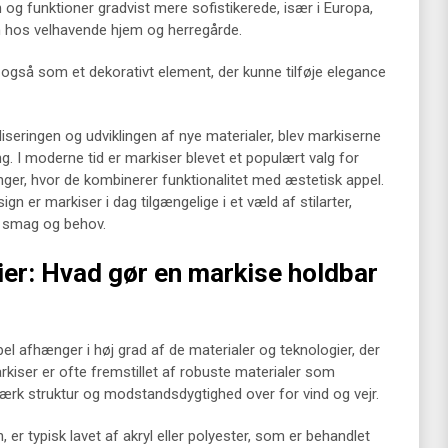
g funktioner gradvist mere sofistikerede, især i Europa,
en hos velhavende hjem og herregårde.
n også som et dekorativt element, der kunne tilføje elegance
liseringen og udviklingen af nye materialer, blev markiserne
g. I moderne tid er markiser blevet et populært valg for
ger, hvor de kombinerer funktionalitet med æstetisk appel.
n er markiser i dag tilgængelige i et væld af stilarter,
er smag og behov.
ier: Hvad gør en markise holdbar
l afhænger i høj grad af de materialer og teknologier, der
kiser er ofte fremstillet af robuste materialer som
stærk struktur og modstandsdygtighed over for vind og vejr.
 er typisk lavet af akryl eller polyester, som er behandlet