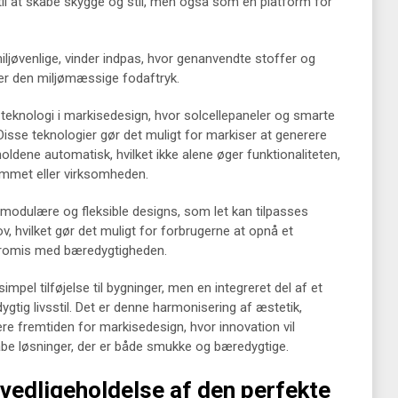
 til at skabe skygge og stil, men også som en platform for
iljøvenlige, vinder indpas, hvor genanvendte stoffer og
rer den miljømæssige fodaftryk.
 teknologi i markisedesign, hvor solcellepaneler og smarte
 Disse teknologier gør det muligt for markiser at generere
oldene automatisk, hvilket ikke alene øger funktionaliteten,
emmet eller virksomheden.
 modulære og fleksible designs, som let kan tilpasses
ov, hvilket gør det muligt for forbrugerne at opnå et
promis med bæredygtigheden.
impel tilføjelse til bygninger, men en integreret del af et
tig livsstil. Det er denne harmonisering af æstetik,
nere fremtiden for markisedesign, hvor innovation vil
e løsninger, der er både smukke og bæredygtige.
 vedligeholdelse af den perfekte